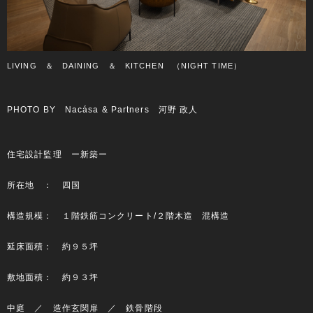
LIVING ＆ DAINING ＆ KITCHEN （NIGHT TIME）
PHOTO BY Nacása & Partners 河野 政人
住宅設計監理 ー新築ー
所在地 ： 四国
構造規模： １階鉄筋コンクリート/２階木造 混構造
延床面積： 約９５坪
敷地面積： 約９３坪
中庭 ／ 造作玄関扉 ／ 鉄骨階段