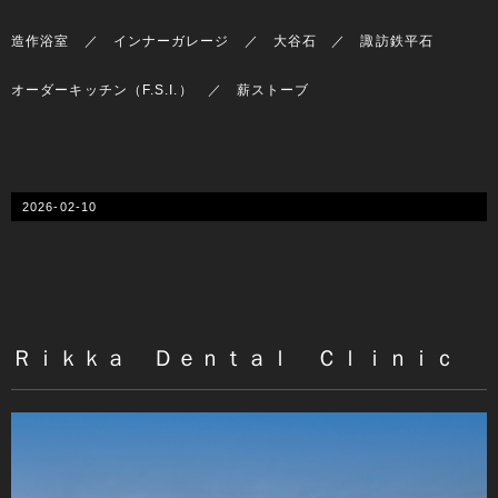
造作浴室 ／ インナーガレージ ／ 大谷石 ／ 諏訪鉄平石
オーダーキッチン（F.S.I.） ／ 薪ストーブ
2026-02-10
Ｒｉｋｋａ Ｄｅｎｔａｌ Ｃｌｉｎｉｃ