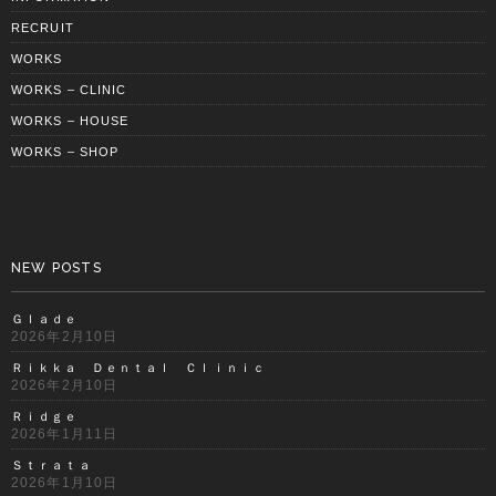
RECRUIT
WORKS
WORKS – CLINIC
WORKS – HOUSE
WORKS – SHOP
NEW POSTS
Ｇｌａｄｅ
2026年2月10日
Ｒｉｋｋａ Ｄｅｎｔａｌ Ｃｌｉｎｉｃ
2026年2月10日
Ｒｉｄｇｅ
2026年1月11日
Ｓｔｒａｔａ
2026年1月10日