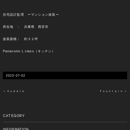
住宅設計監理 ーマンション改装ー
所在地 ： 兵庫県 西宮市
改装面積： 約３２坪
Panasonic L class（キッチン）
2023-07-02
＜ Ｃｕｄｄｌｅ
Ｆｏｕｎｔａｉｎ ＞
CATEGORY
INFORMATION