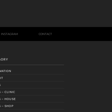
INSTAGRAM
CONTACT
GORY
MATION
IT
S
 – CLINIC
 – HOUSE
 – SHOP