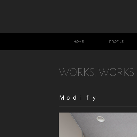
HOME
PROFILE
WORKS
,
WORKS 
Ｍｏｄｉｆｙ