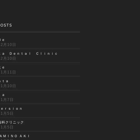
POSTS
ｄｅ
年2月10日
ｋａ Ｄｅｎｔａｌ Ｃｌｉｎｉｃ
年2月10日
ｇｅ
年1月11日
ａｔａ
年1月10日
ｔａ
年1月7日
ｍｅｒｓｉｏｎ
年1月5日
歯科クリニック
年1月5日
ＡＭＩＮＯ ＡＫＩ