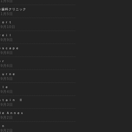
年1月5日
き歯科クリニック
年1月5日
ｆｏｒｔ
年9月10日
ｖｅｉｌ
年9月9日
ｅｓｃａｐｅ
年9月8日
ｅｒ
年9月6日
ｔｕｒｎｅ
年9月5日
ｔｌｅ
年9月4日
ｎｔａｉｎ Ⅱ
年9月3日
ｄｅ Ａｎｎｅｘ
年9月2日
ｒｎ
年9月2日