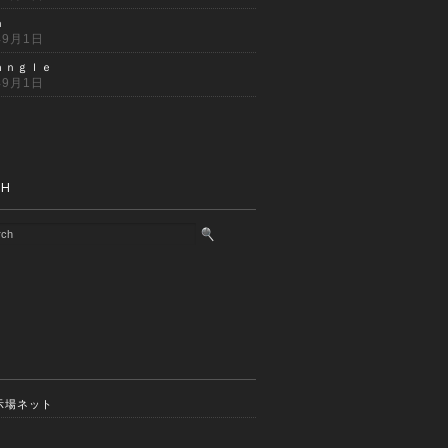
ｎ
年9月1日
ａｎｇｌｅ
年9月1日
CH
示場ネット