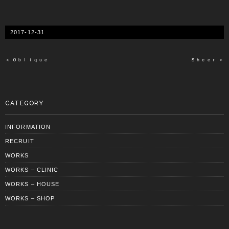
2017-12-31
＜ Ｏｂｌｉｑｕｅ
Ｓｈｅｅｒ ＞
CATEGORY
INFORMATION
RECRUIT
WORKS
WORKS – CLINIC
WORKS – HOUSE
WORKS – SHOP