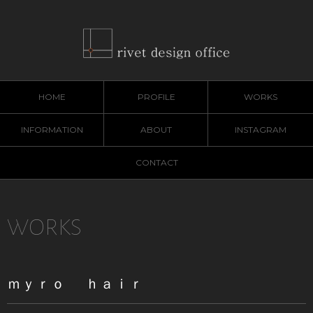
HOME
PROFILE
WORKS
INFORMATION
ABOUT
INSTAGRAM
CONTACT
WORKS
ｍｙｒｏ ｈａｉｒ