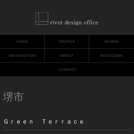
HOME
PROFILE
WORKS
INFORMATION
ABOUT
INSTAGRAM
CONTACT
堺市
Ｇｒｅｅｎ Ｔｅｒｒａｃｅ