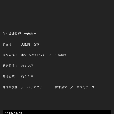
住宅設計監理 ー改装ー
所在地 ： 大阪府 堺市
構造規模： 木造（枠組工法） ／ ２階建て
延床面積： 約３９坪
敷地面積： 約６２坪
外構全改修 ／ バリアフリー ／ 在来浴室 ／ 屋根付テラス
2025-01-05